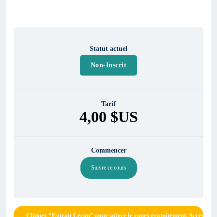
Statut actuel
Non-Inscrit
Tarif
4,00 $US
Commencer
Suivre ce cours
Cliquez “Extrait Leçon” pour suivre le cours gratuitement. Accès aux 