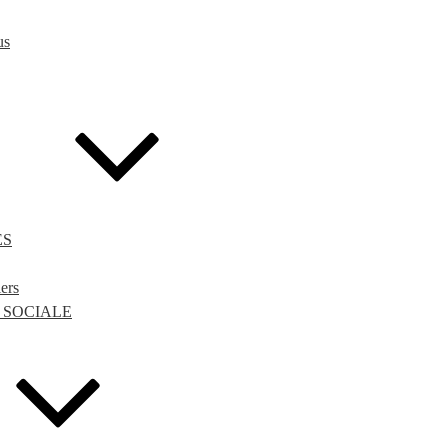
us
ES
iers
 SOCIALE