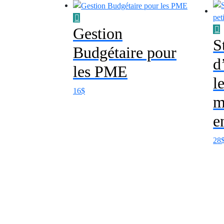
Gestion
S
Budgétaire pour
d
les PME
l
16
$
m
e
28