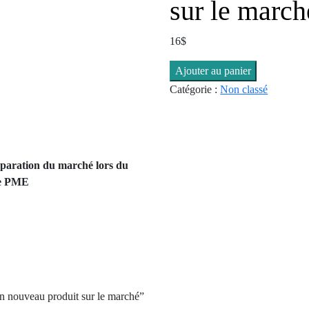
sur le march
16
$
quantité
Ajouter au panier
de
Catégorie :
Non classé
Introduire
un
nouveau
produit
réparation du marché lors du
sur
ne PME
le
marché
 un nouveau produit sur le marché”